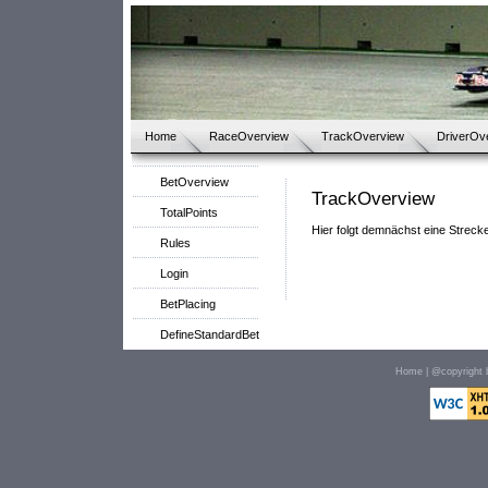
Home
RaceOverview
TrackOverview
DriverOv
BetOverview
TrackOverview
TotalPoints
Hier folgt demnächst eine Streck
Rules
Login
BetPlacing
DefineStandardBet
Home
| @copyright