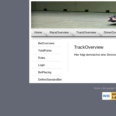
Home
RaceOverview
TrackOverview
DriverOv
BetOverview
TrackOverview
TotalPoints
Hier folgt demnächst eine Streck
Rules
Login
BetPlacing
DefineStandardBet
Home
| @copyright