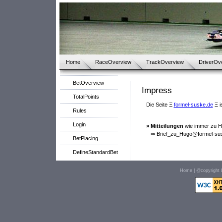
Home
RaceOverview
TrackOverview
DriverOv
BetOverview
Impress
TotalPoints
Die Seite Ξ
formel-suske.de
Ξ i
Rules
Login
» Mitteilungen
wie immer zu Hu
⇒ Brief_zu_Hugo@formel-sus
BetPlacing
DefineStandardBet
Home
| @copyright