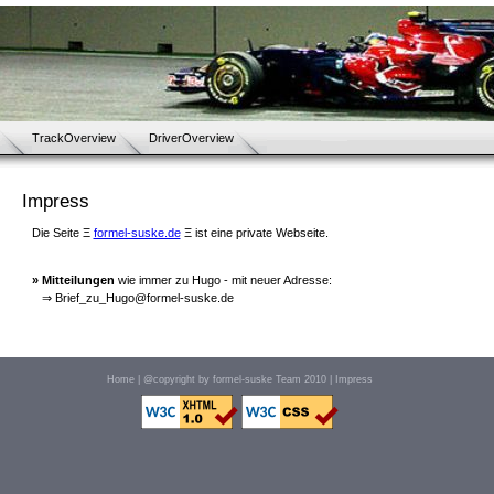
TrackOverview
DriverOverview
Impress
Die Seite Ξ
formel-suske.de
Ξ ist eine private Webseite.
» Mitteilungen
wie immer zu Hugo - mit neuer Adresse:
⇒ Brief_zu_Hugo@formel-suske.de
Home
| @copyright by formel-suske Team 2010 |
Impress