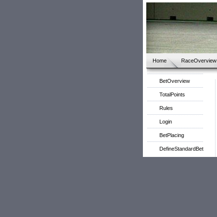
Home
RaceOverview
BetOverview
TotalPoints
Rules
Login
BetPlacing
DefineStandardBet