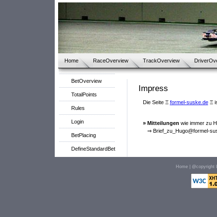
Home
RaceOverview
TrackOverview
DriverOv
BetOverview
Impress
TotalPoints
Die Seite Ξ
formel-suske.de
Ξ i
Rules
Login
» Mitteilungen
wie immer zu Hu
⇒ Brief_zu_Hugo@formel-sus
BetPlacing
DefineStandardBet
Home
| @copyright